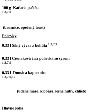
100 g Kačacia paštéta
1,3,7,9
(brusnice, opečený toast)
Polievky
1,3,7,9
0,33 l Silný vývar z kohúta
0,33 l Cesnaková číra polievka so syrom
1,3,7,9
0,33 l Domáca kapustnica
1,3,7,9,12
(údené mäso, klobása, lesné huby, chlieb)
Hlavné jedlá