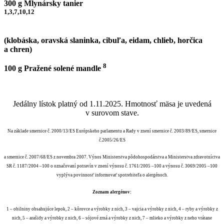
300 g Mlynársky tanier
1,3,7,10,12
(klobáska, oravská slaninka, cibuľa, eidam, chlieb, horčica
a chren)
8
100 g Pražené solené mandle
Jedálny lístok platný od 1.11.2025. Hmotnosť mäsa je uvedená
v surovom stave.
Na základe smernice č. 2000/13/ES Európskeho parlamentu a Rady v znení smernice č. 2003/89/ES, smernice
č.2005/26/ES
a smernice č. 2007/68/ES z novembra 2007. Výnos Ministerstva pôdohospodárstva a Ministerstva zdravotníctva
SR č. 1187/2004 –100 o označovaní potravín v znení výnosu č. 1761/2005 –100 a výnosu č. 3069/2005 –100
vyplýva povinnosť informovať spotrebiteľa o alergénoch.
Zoznam alergénov:
1 – obilniny obsahujúce lepok, 2 – kôrovce a výrobky z nich, 3 – vajcia a výrobky z nich, 4 – ryby a výrobky z
nich, 5 – arašidy a výrobky z nich, 6 – sójové zrná a výrobky z nich, 7 – mlieko a výrobky z neho vrátane