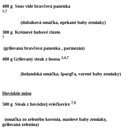
400 g Sous vide bravčová panenka
1,7
(dubáková omáčka, opekané baby zemiaky)
300 g Krémové hubové rizoto
7
(grilovaná bravčová panenka , parmezán)
3,4,7
400 g Grilovaný steak z lososa
(holandská omáčka, špargľa, varené baby zemiaky)
Hovädzie mäso
7,9
500 g Steak z hovädzej sviečkovice
(omáčka zo zeleného korenia, maslové baby zemiaky,
grilovaná zelenina)