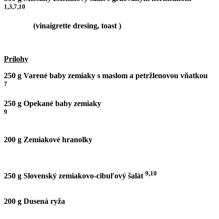
1,3,7,10
(vinaigrette dresing, toast )
Prílohy
250 g Varené baby zemiaky s maslom a petržlenovou vňatkou
7
250 g Opekané baby zemiaky
9
200 g Zemiakové hranolky
9,10
250 g Slovenský zemiakovo-cibuľový šalát
200 g Dusená ryža