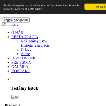
Používaním týchto stránok súhlasíte s používaním cookies, ktoré nám
súhlasím
pomáhajú zabezpečiť lepšie služby.
Toggle navigation
O NÁS
REŠTAURÁCIA
Náš jedálny lístok
História reštaurácie
Oslavy
Akcie
UBYTOVANIE
PRE FIRMY
GALÉRIA
KONTAKT
Jedálny lístok
Predjedlá