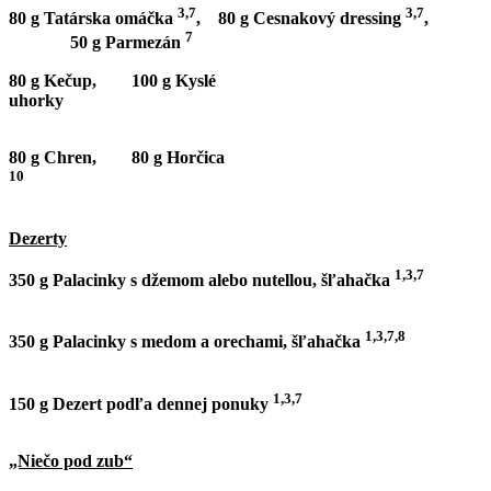
3,7
3,7
80 g Tatárska omáčka
, 80 g Cesnakový dressing
,
7
50 g Parmezán
80 g Kečup, 100 g Kyslé
uhorky
80 g Chren, 80 g Horčica
10
Dezerty
1,3,7
350 g Palacinky s džemom alebo nutellou, šľahačka
1,3,7,8
350 g Palacinky s medom a orechami, šľahačka
1,3,7
150 g Dezert podľa dennej ponuky
„Niečo pod zub“