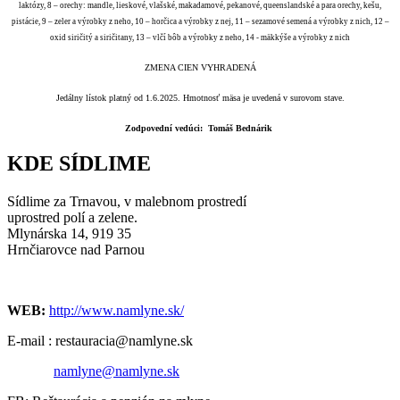
laktózy, 8 – orechy: mandle, lieskové, vlašské, makadamové, pekanové, queenslandské a para orechy, kešu,
pistácie, 9 – zeler a výrobky z neho, 10 – horčica a výrobky z nej, 11 – sezamové semená a výrobky z nich, 12 –
oxid siričitý a siričitany, 13 – vlčí bôb a výrobky z neho, 14 - mäkkýše a výrobky z nich
ZMENA CIEN VYHRADENÁ
Jedálny lístok platný od 1.6.2025. Hmotnosť mäsa je uvedená v surovom stave.
Zodpovední vedúci: Tomáš Bednárik
KDE SÍDLIME
Sídlime za Trnavou, v malebnom prostredí
uprostred polí a zelene.
Mlynárska 14, 919 35
Hrnčiarovce nad Parnou
WEB:
http://www.namlyne.sk/
E-mail : restauracia@namlyne.sk
namlyne@namlyne.sk