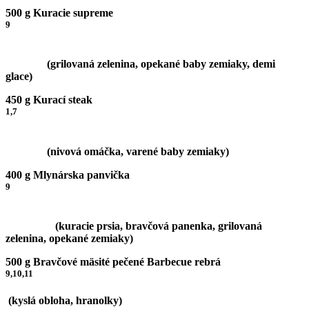
500 g Kuracie supreme
9
(grilovaná zelenina, opekané baby zemiaky, demi
glace)
450 g Kurací steak
1,7
(nivová omáčka, varené baby zemiaky)
400 g Mlynárska panvička
9
(kuracie prsia, bravčová panenka, grilovaná
zelenina, opekané zemiaky)
500 g Bravčové mäsité pečené Barbecue rebrá
9,10,11
(kyslá obloha, hranolky)