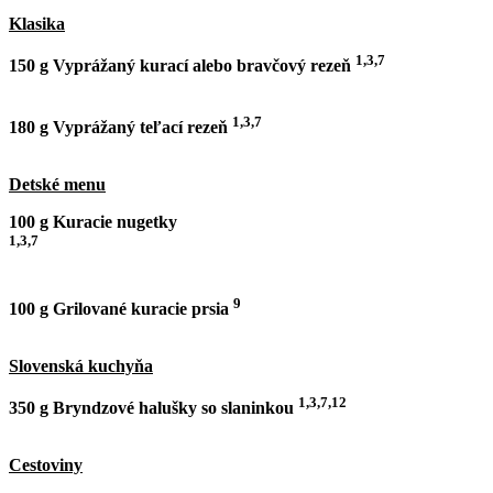
Klasika
1,3,7
150 g Vyprážaný kurací alebo bravčový rezeň
1,3,7
180 g Vyprážaný teľací rezeň
Detské menu
100 g Kuracie nugetky
1,3,7
9
100 g Grilované kuracie prsia
Slovenská kuchyňa
1,3,7,12
350 g Bryndzové halušky so slaninkou
Cestoviny