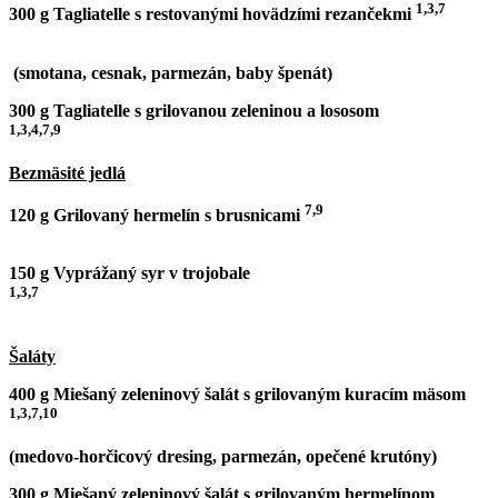
1,3,7
300 g Tagliatelle s restovanými hovädzími rezančekmi
(smotana, cesnak, parmezán, baby špenát)
300 g Tagliatelle s grilovanou zeleninou a lososom
1,3,4,7,9
Bezmäsité jedlá
7,9
120 g Grilovaný hermelín s brusnicami
150 g Vyprážaný syr v trojobale
1,3,7
Šaláty
400 g
Miešaný zeleninový šalát s grilovaným kuracím mäsom
1,3,7,10
(medovo-horčicový dresing, parmezán, opečené krutóny)
300 g Miešaný zeleninový šalát s grilovaným hermelínom