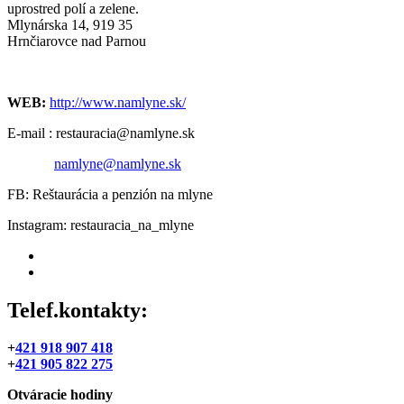
uprostred polí a zelene.
Mlynárska 14, 919 35
Hrnčiarovce nad Parnou
WEB:
http://www.namlyne.sk/
E-mail : restauracia@namlyne.sk
namlyne@namlyne.sk
FB: Reštaurácia a penzión na mlyne
Instagram: restauracia_na_mlyne
Telef.kontakty:
+
421 918 907 418
+
421 905 822 275
Otváracie hodiny