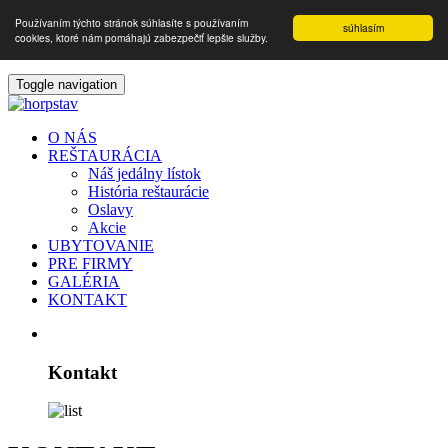
Používaním týchto stránok súhlasíte s používaním
súhlasím
cookies, ktoré nám pomáhajú zabezpečiť lepšie služby.
Toggle navigation
O NÁS
REŠTAURÁCIA
Náš jedálny lístok
História reštaurácie
Oslavy
Akcie
UBYTOVANIE
PRE FIRMY
GALÉRIA
KONTAKT
Kontakt