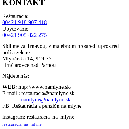
KONTAKT
Reštaurácia:
00421 918 907 418
Ubytovanie:
00421 905 822 275
Sídlime za Trnavou, v malebnom prostredí uprostred
polí a zelene.
Mlynárska 14, 919 35
Hrnčiarovce nad Parnou
Nájdete nás:
WEB:
http://www.namlyne.sk/
E-mail : restauracia@namlyne.sk
namlyne@namlyne.sk
FB:
Reštaurácia a penzión na mlyne
Instagram: restauracia_na_mlyne
restauracia_na_mlyne